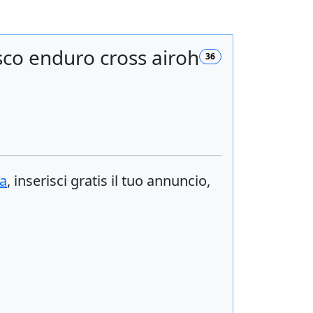
o enduro cross airoh
36
a
, inserisci
gratis
il tuo annuncio,