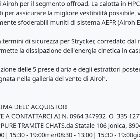
di Airoh per il segmento offroad. La calotta in 
per assicurare la migliore vestibilità possibile, v
amente sfoderabili muniti di sistema AEFR (Airoh
mini di sicurezza per Strycker, corredato dal r
mette la dissipazione dell'energia cinetica in cas
one delle 5 prese d'aria e degli estrattori poster
ata nella galleria del vento di Airoh.
RIMA DELL' ACQUISTO!!!
E A CONTATTARCI AI N. 0964 347932 O 335 127
URE TRAMITE CHATS.da Statale 106 Jonica, 89048
0| 15:30 - 19:00mer08:30 - 13:00| 15:30 - 19:00gio