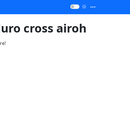
ro cross airoh
re!