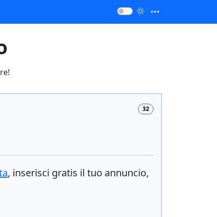
o
re!
32
ta
, inserisci
gratis
il tuo annuncio,