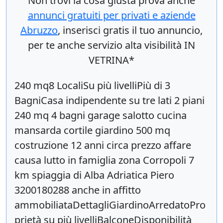
Non trovi la cosa giusta prova anche
annunci gratuiti per privati e aziende
Abruzzo
, inserisci
gratis
il tuo annuncio,
per te anche servizio alta visibilità IN
VETRINA*
240 mq8 LocaliSu più livelliPiù di 3
BagniCasa indipendente su tre lati 2 piani
240 mq 4 bagni garage salotto cucina
mansarda cortile giardino 500 mq
costruzione 12 anni circa prezzo affare
causa lutto in famiglia zona Corropoli 7
km spiaggia di Alba Adriatica Piero
3200180288 anche in affitto
ammobiliataDettagliGiardinoArredatoPro
prietà su più livelliBalconeDisponibilità