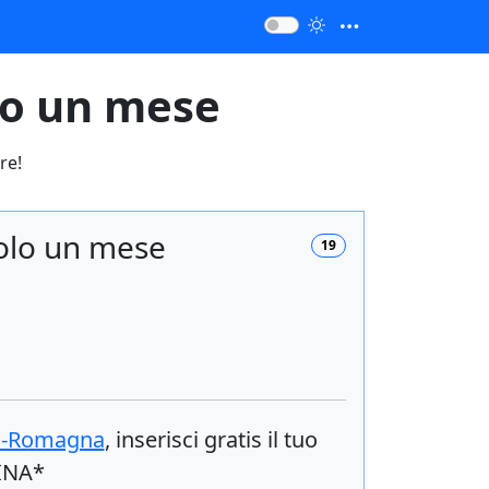
lo un mese
re!
solo un mese
19
a-Romagna
, inserisci
gratis
il tuo
RINA*