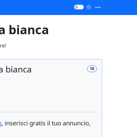
a bianca
re!
a bianca
15
o
, inserisci
gratis
il tuo annuncio,