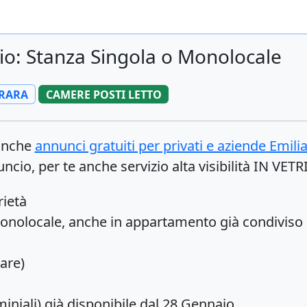
io: Stanza Singola o Monolocale
RARA
CAMERE POSTI LETTO
 anche
annunci gratuiti per privati e aziende
Emili
ncio, per te anche servizio alta visibilità IN VET
rietà
monolocale, anche in appartamento già condiviso 
tare)
niali) già disponibile dal 28 Gennaio