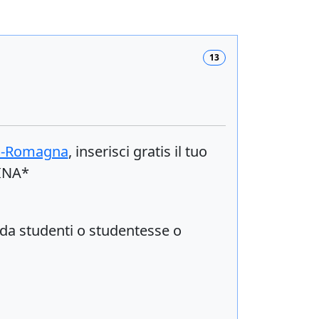
13
a-Romagna
, inserisci
gratis
il tuo
RINA*
da studenti o studentesse o