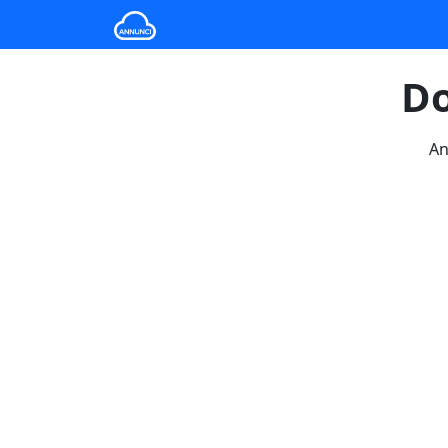
Do
An