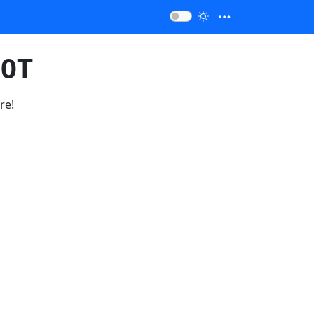
20T
re!