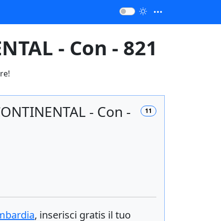
TAL - Con - 821
re!
CONTINENTAL - Con -
11
bardia
, inserisci
gratis
il tuo