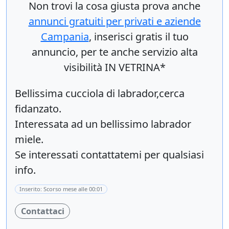
Non trovi la cosa giusta prova anche
annunci gratuiti per privati e aziende
Campania
, inserisci
gratis
il tuo
annuncio, per te anche servizio alta
visibilità IN VETRINA*
Bellissima cucciola di labrador,cerca
fidanzato.
Interessata ad un bellissimo labrador
miele.
Se interessati contattatemi per qualsiasi
info.
Inserito: Scorso mese alle 00:01
Contattaci