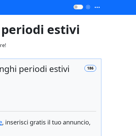
eriodi estivi
re!
ghi periodi estivi
186
e
, inserisci
gratis
il tuo annuncio,