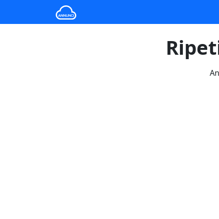
Ripet
An