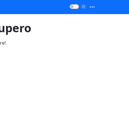
cupero
re!