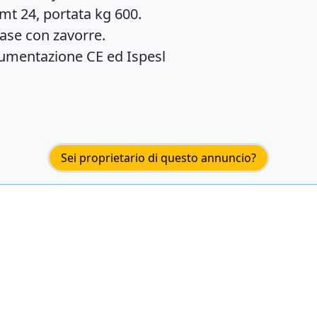
 mt 24, portata kg 600.
ase con zavorre.
umentazione CE ed Ispesl
Sei proprietario di questo annuncio?