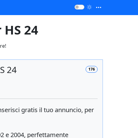
r HS 24
re!
HS 24
176
inserisci
gratis
il tuo annuncio, per
2 e 2004, perfettamente