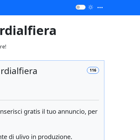
rdialfiera
re!
rdialfiera
116
 inserisci
gratis
il tuo annuncio, per
te di ulivo in produzione.