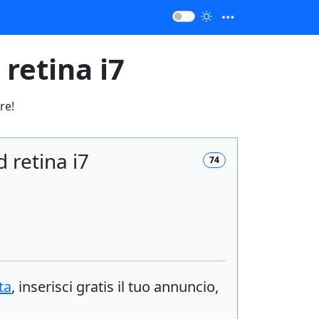
retina i7
re!
 retina i7
74
ta
, inserisci
gratis
il tuo annuncio,